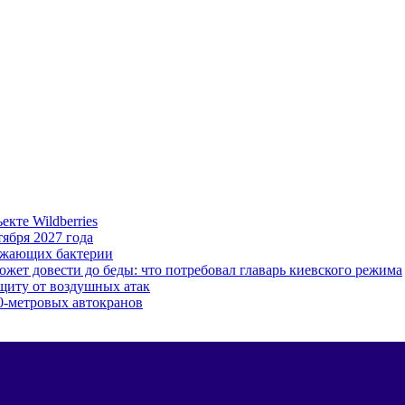
кте Wildberries
ября 2027 года
ожающих бактерии
ожет довести до беды: что потребовал главарь киевского режима
ащиту от воздушных атак
0-метровых автокранов