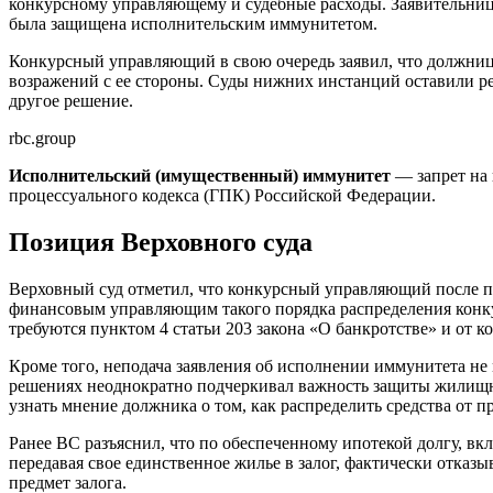
конкурсному управляющему и судебные расходы. Заявительница
была защищена исполнительским иммунитетом.
Конкурсный управляющий в свою очередь заявил, что должница
возражений с ее стороны. Суды нижних инстанций оставили реш
другое решение.
rbc.group
Исполнительский (имущественный) иммунитет
— запрет на 
процессуального кодекса (ГПК) Российской Федерации.
Позиция Верховного суда
Верховный суд отметил, что конкурсный управляющий после 
финансовым управляющим такого порядка распределения конкур
требуются пунктом 4 статьи 203 закона «О банкротстве» и от 
Кроме того, неподача заявления об исполнении иммунитета не 
решениях неоднократно подчеркивал важность защиты жилищны
узнать мнение должника о том, как распределить средства от п
Ранее ВС разъяснил, что по обеспеченному ипотекой долгу, вк
передавая свое единственное жилье в залог, фактически отказы
предмет залога.