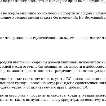
 подала жалобу о том, что ее жилищные права были нарушены, 
 не подала заявление об исключении средств от продажи ипотеч
ение о распределении средств без изменений. Но Верховный суд
изъятие у должника единственного жилья, если оно не является п
продажи ипотечной квартиры должен учитывать исполнительск
сной массы отвечало бы принципам разумности и добросовестно
которых зависит процентное вознаграждение», — пояснил суд вы
может считаться отказом от него, указал ВС, напомнив позицию 
х прав граждан, особенно когда речь идет о единственном жил
родажи жилья, и объяснить ему его права, добавил ВС.
лючая неустойку и проценты за невозврат кредита, не применяе
вается от такого иммунитета в пользу кредитора, позволяя ему в 