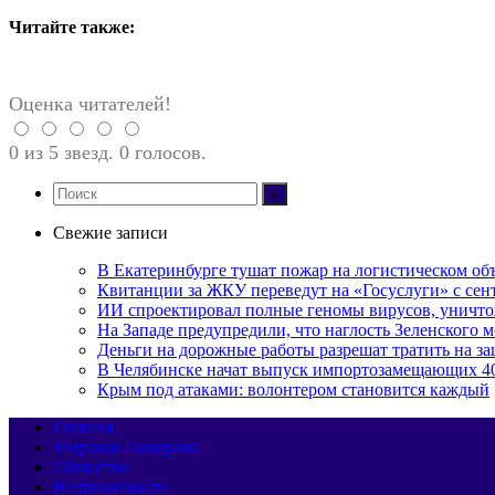
Читайте также:
Оценка читателей!
0 из 5 звезд. 0 голосов.
Свежие записи
В Екатеринбурге тушат пожар на логистическом объе
Квитанции за ЖКУ переведут на «Госуслуги» с сент
ИИ спроектировал полные геномы вирусов, уничт
На Западе предупредили, что наглость Зеленского м
Деньги на дорожные работы разрешат тратить на з
В Челябинске начат выпуск импортозамещающих 4
Крым под атаками: волонтером становится каждый
Главная
Мировая Панорама
Общество
Недвижимость