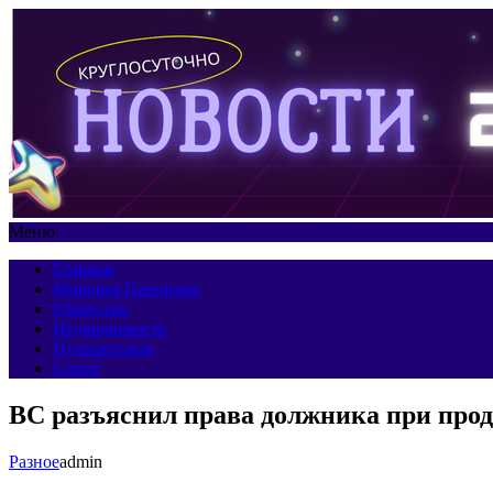
Меню
Главная
Мировая Панорама
Общество
Недвижимость
Путешествия
Спорт
ВС разъяснил права должника при про
Разное
admin