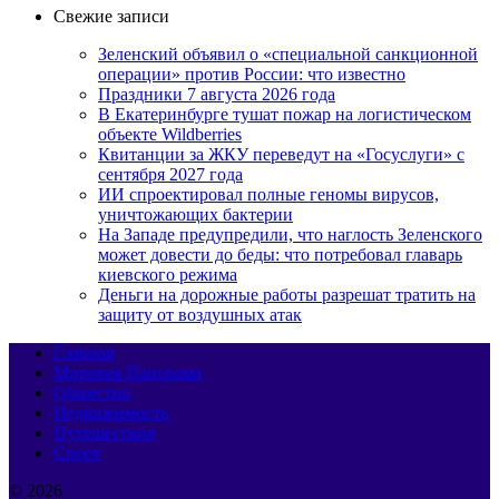
Свежие записи
Зеленский объявил о «специальной санкционной
операции» против России: что известно
Праздники 7 августа 2026 года
В Екатеринбурге тушат пожар на логистическом
объекте Wildberries
Квитанции за ЖКУ переведут на «Госуслуги» с
сентября 2027 года
ИИ спроектировал полные геномы вирусов,
уничтожающих бактерии
На Западе предупредили, что наглость Зеленского
может довести до беды: что потребовал главарь
киевского режима
Деньги на дорожные работы разрешат тратить на
защиту от воздушных атак
Главная
Мировая Панорама
Общество
Недвижимость
Путешествия
Спорт
© 2026