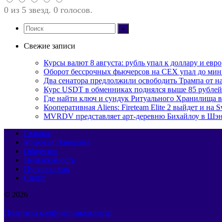
0 из 5 звезд. 0 голосов.
Свежие записи
Курсы валют 8 августа: рубль упал к доллару и евро
Оборот бессрочных фьючерсов на CEX упал до мин
Два сенатора предлолжили освободить Трампа от н
Курс USDT в обменниках поднялся выше 85 рублей
Где найти ключ и сундук Ритуального Хранилища в M
Кооперативная Aliens: Fireteam Elite 2 выйдет и на S
MVRDV представляет арт-деревню Бихайлоу в Шэн
Главная
Мировая Панорама
Общество
Недвижимость
Путешествия
Спорт
© 2026
Политика конфиденциальности