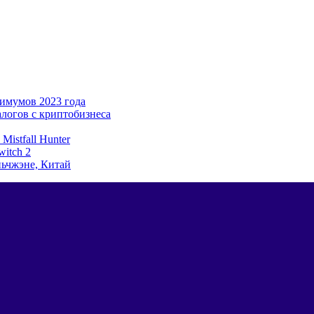
имумов 2023 года
алогов с криптобизнеса
istfall Hunter
witch 2
ьчжэне, Китай