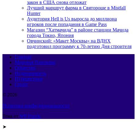
закон в США снова отложат
Лучший маршрут фарма в Святороще в Mistfall
Hunter
Аудитория Hell is Us выросла до миллиона
игроков после попадания в Game Pass
Магазин “Хатмачида” в районе станции Мачида
города Токио, Япония
Овчинский: «Макет Москвы» на ВДНХ
подготовил программу к 70-летию Дня строителя
Главная
Мировая Панорама
Общество
Недвижимость
Путешествия
Спорт
© 2026
Политика конфиденциальности
Тема от
WP Puzzle
➤