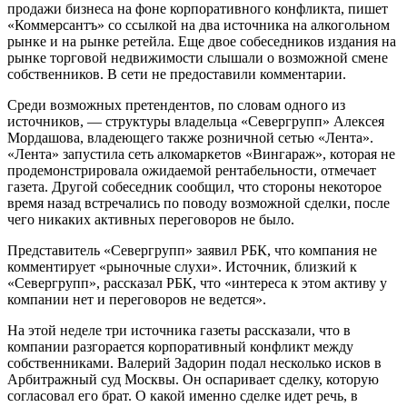
продажи бизнеса на фоне корпоративного конфликта, пишет
«Коммерсантъ» со ссылкой на два источника на алкогольном
рынке и на рынке ретейла. Еще двое собеседников издания на
рынке торговой недвижимости слышали о возможной смене
собственников. В сети не предоставили комментарии.
Среди возможных претендентов, по словам одного из
источников, — структуры владельца «Севергрупп» Алексея
Мордашова, владеющего также розничной сетью «Лента».
«Лента» запустила сеть алкомаркетов «Вингараж», которая не
продемонстрировала ожидаемой рентабельности, отмечает
газета. Другой собеседник сообщил, что стороны некоторое
время назад встречались по поводу возможной сделки, после
чего никаких активных переговоров не было.
Представитель «Севергрупп» заявил РБК, что компания не
комментирует «рыночные слухи». Источник, близкий к
«Севергрупп», рассказал РБК, что «интереса к этом активу у
компании нет и переговоров не ведется».
На этой неделе три источника газеты рассказали, что в
компании разгорается корпоративный конфликт между
собственниками. Валерий Задорин подал несколько исков в
Арбитражный суд Москвы. Он оспаривает сделку, которую
согласовал его брат. О какой именно сделке идет речь, в