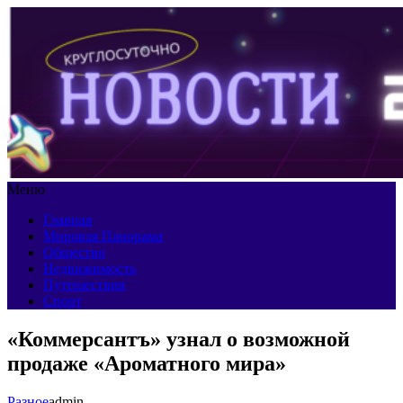
Меню
Главная
Мировая Панорама
Общество
Недвижимость
Путешествия
Спорт
«Коммерсантъ» узнал о возможной
продаже «Ароматного мира»
Разное
admin