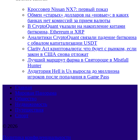
Кроссовер Nissan NX7: первый показ
Обмен «старых» долларов на «новые»: в каких
банках нет комиссий за прием валюты
В CryptoQuant указали на накопление китами
биткоина, Ethereum и XRP
Аналитики CryptoQuant связали падение биткоина
с обвалом капитализации USDT
Clarity Act криптовалюта: что будет с рынком, если
закон в США снова отложат
Лучший маршрут фарма в Святороще в Mistfall
Hunter
Аудитория Hell is Us выросла до миллиона
игроков после попадания в Game Pass
Главная
Мировая Панорама
Общество
Недвижимость
Путешествия
Спорт
© 2026
Политика конфиденциальности