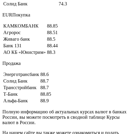
Солид Банк
74.3
EURПокупка
КАМКОМБАНК
88.85
Агророс
88.51
Живаго банк
88.5
Банк 131
88.44
АО КБ «Юнистрим»
88.3
Продажа
Энерготрансбанк
88.6
Солид Банк
88.7
Трансстройбанк
88.7
Т-Банк
88.85
Альфа-Банк
88.9
Полную информацию об актуальных курсах валют в банках
России, вы можете посмотреть в сводной таблице Курсы
валют в России.
На нашем сайте вы также можете ознакомиться и подать