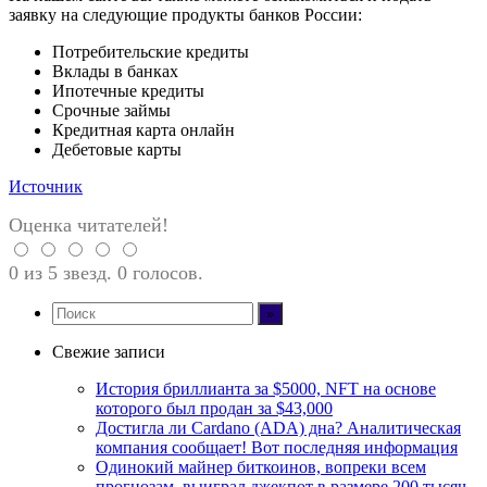
заявку на следующие продукты банков России:
Потребительские кредиты
Вклады в банках
Ипотечные кредиты
Срочные займы
Кредитная карта онлайн
Дебетовые карты
Источник
Оценка читателей!
0 из 5 звезд. 0 голосов.
Свежие записи
История бриллианта за $5000, NFT на основе
которого был продан за $43,000
Достигла ли Cardano (ADA) дна? Аналитическая
компания сообщает! Вот последняя информация
Одинокий майнер биткоинов, вопреки всем
прогнозам, выиграл джекпот в размере 200 тысяч