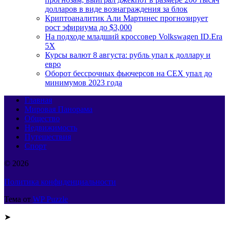
долларов в виде вознаграждения за блок
Криптоаналитик Али Мартинес прогнозирует
рост эфириума до $3,000
На подходе младший кроссовер Volkswagen ID.Era
5X
Курсы валют 8 августа: рубль упал к доллару и
евро
Оборот бессрочных фьючерсов на CEX упал до
минимумов 2023 года
Главная
Мировая Панорама
Общество
Недвижимость
Путешествия
Спорт
© 2026
Политика конфиденциальности
Тема от
WP Puzzle
➤